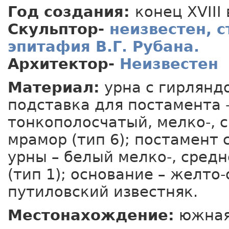
Год создания:
конец XVIII 
Скульптор-
неизвестен, 
эпитафия В.Г. Рубана.
Архитектор-
Неизвестен
Материал:
урна с гирляндо
подставка для постамента -
тонкополосчатый, мелко-, 
мрамор (тип 6); постамент
урны – белый мелко-, сред
(тип 1); основание – желт
путиловский известняк.
Местонахождение:
южная