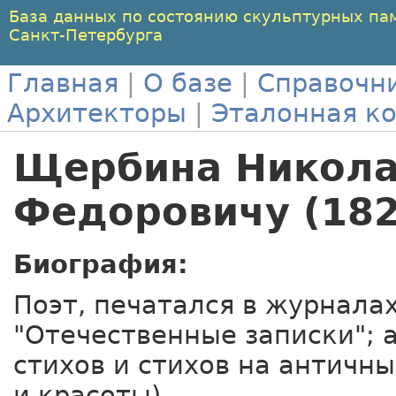
База данных по состоянию скульптурных па
Санкт-Петербурга
Главная
|
О базе
|
Справочн
Архитекторы
|
Эталонная к
Щербина Никол
Федоровичу (182
Биография:
Поэт, печатался в журнала
"Отечественные записки"; 
стихов и стихов на античны
и красоты).