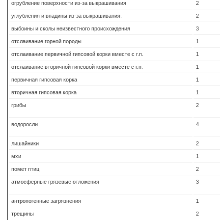
огрубление поверхности из-за выкрашивания
2
углубления и впадины из-за выкрашивания:
2
выбоины и сколы неизвестного происхождения
3
отслаивание горной породы
1
отслаивание первичной гипсовой корки вместе с г.п.
1
отслаивание вторичной гипсовой корки вместе с г.п.
1
первичная гипсовая корка
1
вторичная гипсовая корка
1
грибы
2
водоросли
4
лишайники
2
мхи
1
помет птиц
2
атмосферные грязевые отложения
3
антропогенные загрязнения
1
трещины
2