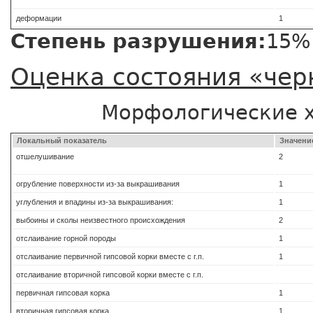
деформации
1
Степень разрушения:
15%
Оценка состояния «чер
Морфологические 
Локальный показатель
Значени
отшелушивание
2
огрубление поверхности из-за выкрашивания
1
углубления и впадины из-за выкрашивания:
1
выбоины и сколы неизвестного происхождения
2
отслаивание горной породы
1
отслаивание первичной гипсовой корки вместе с г.п.
1
отслаивание вторичной гипсовой корки вместе с г.п.
первичная гипсовая корка
1
вторичная гипсовая корка
1