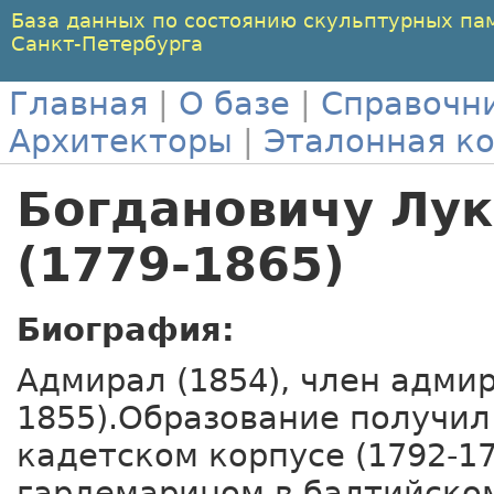
База данных по состоянию скульптурных па
Санкт-Петербурга
Главная
|
О базе
|
Справочн
Архитекторы
|
Эталонная к
Богдановичу Лу
(1779-1865)
Биография:
Адмирал (1854), член адмир
1855).Образование получил
кадетском корпусе (1792-17
гардемарином в балтийском