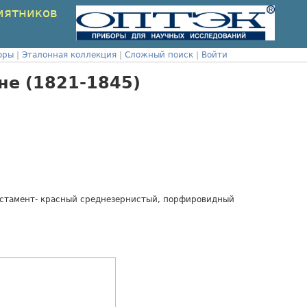
мятников
оры
|
Эталонная коллекция
|
Сложный поиск
|
Войти
е (1821-1845)
остамент- красный среднезернистый, порфировидный