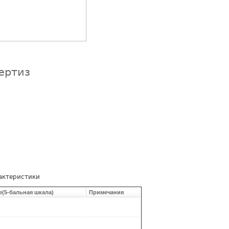
ертиз
актеристики
е(5-бальная шкала)
Примечания