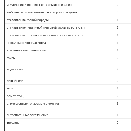
углубления и впадины из-за выкрашивания:
2
выбоины и сколы неизвестного происхождения
3
отслаивание горной породы
1
отслаивание первичной гипсовой корки вместе с г.п.
1
отслаивание вторичной гипсовой корки вместе с г.п.
1
первичная гипсовая корка
1
вторичная гипсовая корка
1
грибы
2
водоросли
2
лишайники
2
мхи
1
помет птиц
2
атмосферные грязевые отложения
3
антропогенные загрязнения
1
трещины
2