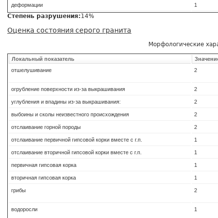
деформации
1
Степень разрушения:
14%
Оценка состояния серого гранита
Морфологические хар
Локальный показатель
Значени
отшелушивание
2
огрубление поверхности из-за выкрашивания
2
углубления и впадины из-за выкрашивания:
2
выбоины и сколы неизвестного происхождения
2
отслаивание горной породы
2
отслаивание первичной гипсовой корки вместе с г.п.
1
отслаивание вторичной гипсовой корки вместе с г.п.
1
первичная гипсовая корка
1
вторичная гипсовая корка
1
грибы
2
водоросли
1