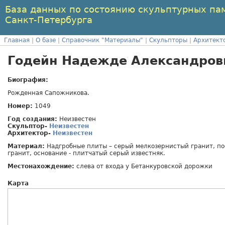
База данных по состоянию скульптурных па
Санкт-Петербурга
Главная
|
О базе
|
Справочник "Материалы"
|
Скульпторы
|
Архитект
Годейн Надежде Александровн
Биография:
Рожденная Сапожникова.
Номер:
1049
Год создания:
Неизвестен
Скульптор-
Неизвестен
Архитектор-
Неизвестен
Материал:
Надгробные плиты – серый мелкозернистый гранит, п
гранит, основание - плитчатый серый известняк.
Местонахождение:
слева от входа у Бетанкуровской дорожки
Карта