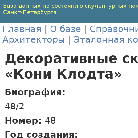
База данных по состоянию скульптурных па
Санкт-Петербурга
Главная
|
О базе
|
Справочн
Архитекторы
|
Эталонная к
Декоративные с
«Кони Клодта»
Биография:
48/2
Номер:
48
Год создания: