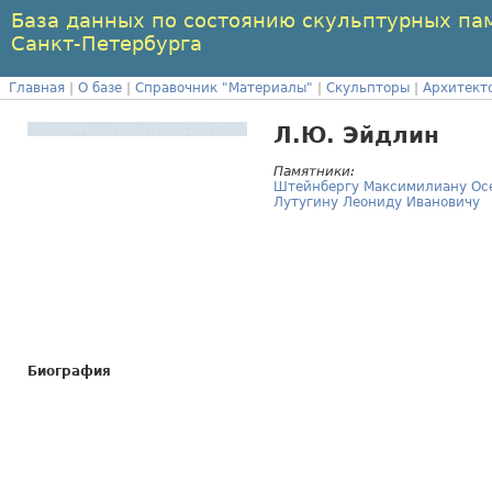
База данных по состоянию скульптурных па
Санкт-Петербурга
Главная
|
О базе
|
Справочник "Материалы"
|
Скульпторы
|
Архитект
Л.Ю. Эйдлин
Памятники:
Штейнбергу Максимилиану Ос
Лутугину Леониду Ивановичу
Биография