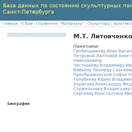
База данных по состоянию скульптурных па
Санкт-Петербурга
Главная
|
О базе
|
Справочник "Материалы"
|
Скульпторы
|
Архитект
М.Т. Литовченк
Памятники:
Гребенщикову Илье Васил
Петровой-Лаптевой Анне 
Николаевичу
Честнокову Владимиру Ив
Вивьену Леониду Сергеев
Преображенской Софье П
Толубееву Юрию Владими
Борисову Александру Фед
Стржельчику Владиславу 
Сергееву Константину Ми
Биография