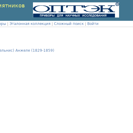
мятников
оры
|
Эталонная коллекция
|
Сложный поиск
|
Войти
вельнис) Анжеле (1829-1859)