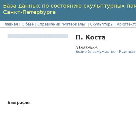
База данных по состоянию скульптурных па
Санкт-Петербурга
Главная
|
О базе
|
Справочник "Материалы"
|
Скульпторы
|
Архитект
П. Коста
Памятники:
Бозио (в замужестве - Ксинда
Биография